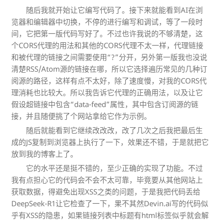
随后我就开始让它编写代码了。接下来就能看到AI在浏
览器和编辑器中切换，不停的进行编写和调试，等了一段时
间，它把第一版代码写好了。不过也许我说的不够清楚，这
个CORS代理的用法和其他的CORS代理不太一样，代理链接
和被代理的链接之间需要使用“?”分开，另外第一版我也没说
清楚RSS/Atom源的链接在哪，所以它选择遍历常见的几种订
阅源的路径，这样有点不太好，除了速度慢，对我的CORS代
理消耗也比较大。所以我告诉它代理的正确用法，以及让它
假设超链接中包含“data-feed”属性，其中包含订阅源的链
接，并且随便挑了个网站拿给它作为示例。
随后就能看到它继续改改改，改了几次之后我把最后生
成的JS复制到浏览器上执行了一下，效果还不错，于是就把它
放到我的博客上了。
它的水平还是挺不错的，至少正确的实现了功能。不过
我有点担心它的代码会不会不太可靠，毕竟要从其他网站上
获取数据，得避免出现XSS之类的问题，于是我把代码丢给
DeepSeek-R1让它检查了一下，果不其然Devin.ai写的代码似
乎有XSS的隐患，如果链接列表中标题有html标签似乎就会解