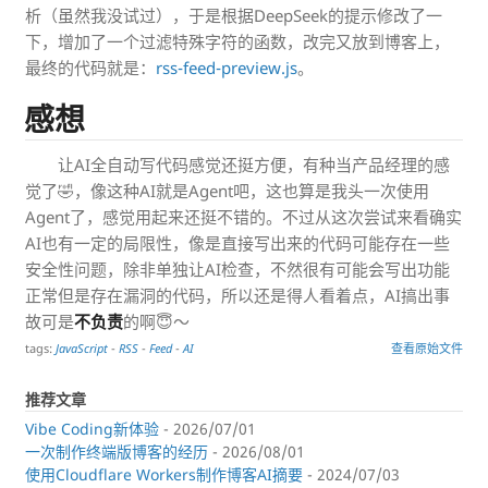
析（虽然我没试过），于是根据DeepSeek的提示修改了一
下，增加了一个过滤特殊字符的函数，改完又放到博客上，
最终的代码就是：
rss-feed-preview.js
。
感想
让AI全自动写代码感觉还挺方便，有种当产品经理的感
觉了🤣，像这种AI就是Agent吧，这也算是我头一次使用
Agent了，感觉用起来还挺不错的。不过从这次尝试来看确实
AI也有一定的局限性，像是直接写出来的代码可能存在一些
安全性问题，除非单独让AI检查，不然很有可能会写出功能
正常但是存在漏洞的代码，所以还是得人看着点，AI搞出事
故可是
不负责
的啊😇～
tags:
JavaScript
-
RSS
-
Feed
-
AI
查看原始文件
推荐文章
Vibe Coding新体验
- 2026/07/01
一次制作终端版博客的经历
- 2026/08/01
使用Cloudflare Workers制作博客AI摘要
- 2024/07/03