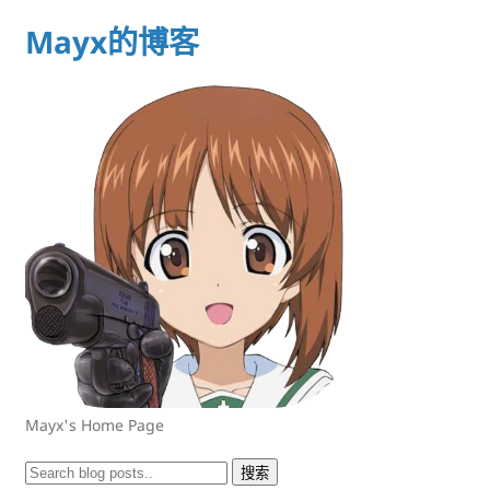
Mayx的博客
Mayx's Home Page