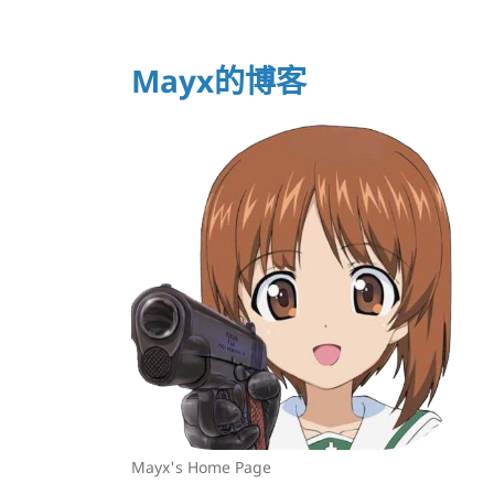
Mayx的博客
Mayx's Home Page