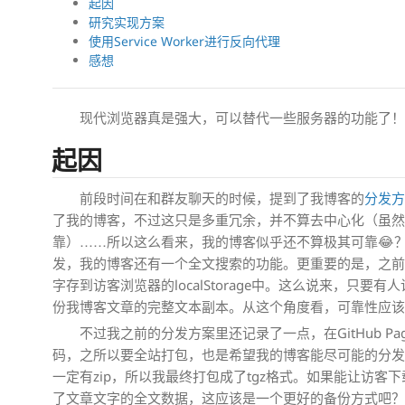
起因
研究实现方案
使用Service Worker进行反向代理
感想
现代浏览器真是强大，可以替代一些服务器的功能了
起因
前段时间在和群友聊天的时候，提到了我博客的
分发
了我的博客，不过这只是多重冗余，并不算去中心化（虽然我也有
靠）……所以这么看来，我的博客似乎还不算极其可靠😂
发，我的博客还有一个全文搜索的功能。更重要的是，之
字存到访客浏览器的localStorage中。这么说来，只
份我博客文章的完整文本副本。从这个角度看，可靠性应
不过我之前的分发方案里还记录了一点，在GitHub P
码，之所以要全站打包，也是希望我的博客能尽可能的分发，考
一定有zip，所以我最终打包成了tgz格式。如果能让访
了文章文字的全文数据，这应该是一个更好的备份方式吧