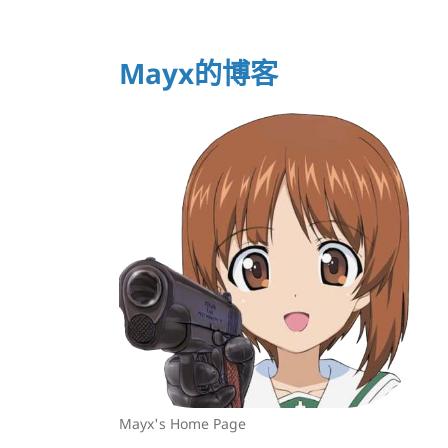
Mayx的博客
Mayx's Home Page