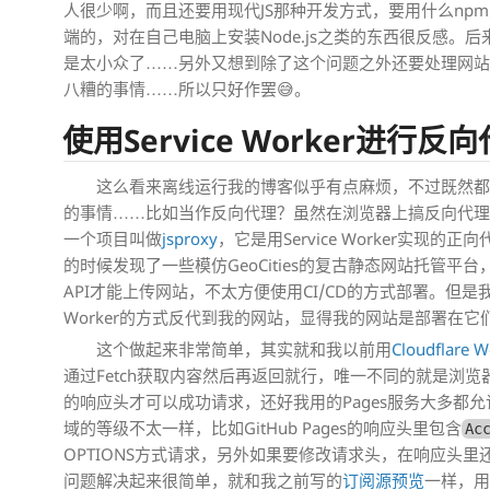
人很少啊，而且还要用现代JS那种开发方式，要用什么np
端的，对在自己电脑上安装Node.js之类的东西很反感。
是太小众了……另外又想到除了这个问题之外还要处理网站更新的
八糟的事情……所以只好作罢😅。
使用Service Worker进行反
这么看来离线运行我的博客似乎有点麻烦，不过既然都研究了
的事情……比如当作反向代理？虽然在浏览器上搞反向代
一个项目叫做
jsproxy
，它是用Service Worker实
的时候发现了一些模仿GeoCities的复古静态网站托管平台
API才能上传网站，不太方便使用CI/CD的方式部署。但是我
Worker的方式反代到我的网站，显得我的网站是部署在它
这个做起来非常简单，其实就和我以前用
Cloudflare
通过Fetch获取内容然后再返回就行，唯一不同的就是浏
的响应头才可以成功请求，还好我用的Pages服务大多都
域的等级不太一样，比如GitHub Pages的响应头里包含
Ac
OPTIONS方式请求，另外如果要修改请求头，在响应头
问题解决起来很简单，就和我之前写的
订阅源预览
一样，