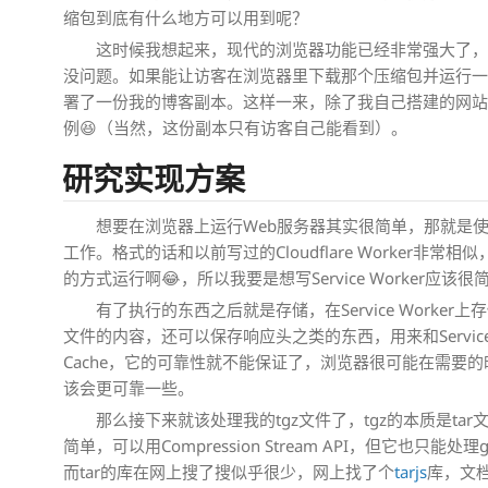
缩包到底有什么地方可以用到呢？
这时候我想起来，现代的浏览器功能已经非常强大了，
没问题。如果能让访客在浏览器里下载那个压缩包并运行一
署了一份我的博客副本。这样一来，除了我自己搭建的网
例😆（当然，这份副本只有访客自己能看到）。
研究实现方案
想要在浏览器上运行Web服务器其实很简单，那就是使用Se
工作。格式的话和以前写过的Cloudflare Worker非常相似，毕竟Cl
的方式运行啊😂，所以我要是想写Service Worker应该很
有了执行的东西之后就是存储，在Service Worker上存
文件的内容，还可以保存响应头之类的东西，用来和Service
Cache，它的可靠性就不能保证了，浏览器很可能在需要的时
该会更可靠一些。
那么接下来就该处理我的tgz文件了，tgz的本质是tar
简单，可以用Compression Stream API，但它也只
而tar的库在网上搜了搜似乎很少，网上找了个
tarjs
库，文