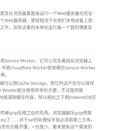
甚至在浏览器里直接运行一个Web服务器也完全
个Web服务器，那就相当于在他们本地设备上部
站之外，这些访客的本地也运行着一个我的博客实
rvice Worker，它可以完全离线在浏览器上
oudflare Worker就是模仿Service Worker
简单。
储可以用Cache Storage，用它的话不仅可以保存
 Worker配合使用非常的方便，不过既然是
候清除缓存内容，所以相比之下用IndexedDB应
文件被gzip压缩之后的东西。浏览器解压gzip倒是
能处理gzip了……对于tar的处理似乎就必须用第三方库。
档写的也看不懂，⭐️也很少，看来是有这个需求的