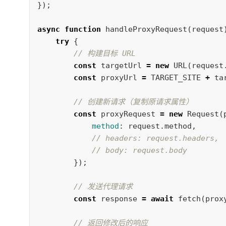
});
async
function
handleProxyRequest
(
request
try
{
// 构建目标 URL
const
targetUrl
=
new
URL
(
request
const
proxyUrl
=
TARGET_SITE
+
ta
// 创建新请求（复制原请求属性）
const
proxyRequest
=
new
Request
(
method
:
request
.
method
,
// headers: request.headers,
// body: request.body
});
// 发送代理请求
const
response
=
await
fetch
(
prox
// 返回修改后的响应