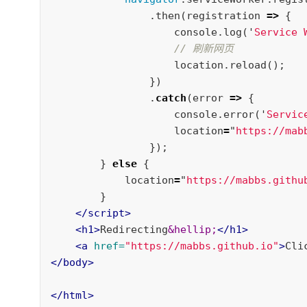
.
then
(
registration
=>
{
console
.
log
(
'
Service
// 刷新网页
location
.
reload
();
})
.
catch
(
error
=>
{
console
.
error
(
'
Servi
location
=
"
https://mab
});
}
else
{
location
=
"
https://mabbs.githu
}
</script>
<h1>
Redirecting
&hellip;
</h1>
<a
href=
"https://mabbs.github.io"
>
Cli
</body>
</html>