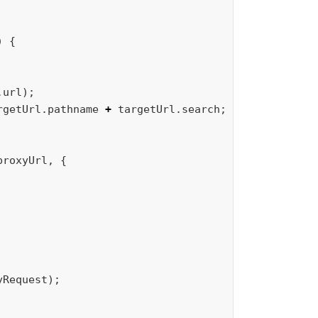
)
{
.
url
);
rgetUrl
.
pathname
+
targetUrl
.
search
;
proxyUrl
,
{
yRequest
);