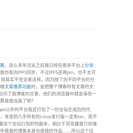
！
方案
，这么多年过去之后我已经在很多平台上
分发
向IPFS同步，不过IPFS还得pin，也不太可
？但其实不完全是这样。因为除了向不同平台的分
前做
文章推荐功能
时，会把整个博客所有文章的文
要有人访问了我博客的文章，他们的浏览器中就会保存一
该算是相当高了吧？
ages以外的平台我还打包了一份全站生成后的代
虑到几乎所有的Linux发行版一定有tar，而不
客下载这个全站打包好的副本，相比于浏览器里只存储
？毕竟我的博客本身也是我的作品……所以这个压