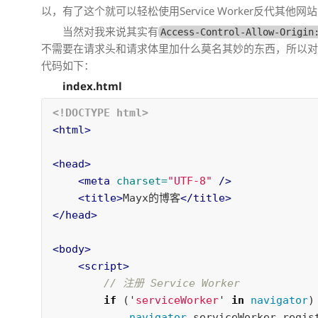
以，有了这个就可以轻松使用Service Worker反代其他网
当然对我来说其实有
Access-Control-Allow-Origin
不需要在请求头和请求体里加什么莫名其妙的东西，所以
代码如下：
index.html
<!DOCTYPE html>
<html>
<head>
<meta
charset=
"UTF-8"
/>
<title>
Mayx的博客
</title>
</head>
<body>
<script>
// 注册 Service Worker
if
(
'
serviceWorker
'
in
navigator
)
navigator
.
serviceWorker
.
regis