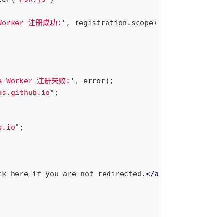
 Worker 注册成功:
'
,
registration
.
scope
);
ce Worker 注册失败:
'
,
error
);
bs.github.io
"
;
b.io
"
;
ck here if you are not redirected.
</a>