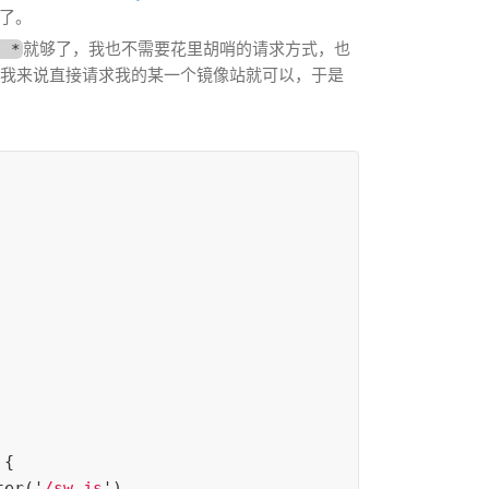
站了。
就够了，我也不需要花里胡哨的请求方式，也
: *
对我来说直接请求我的某一个镜像站就可以，于是
{
ter
(
'
/sw.js
'
)