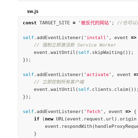
sw.js
const
TARGET_SITE
=
'
被反代的网站
'
;
//也可以
self
.
addEventListener
(
'
install
'
,
event
=>
// 强制立即激活新 Service Worker
event
.
waitUntil
(
self
.
skipWaiting
());
});
self
.
addEventListener
(
'
activate
'
,
event
=
// 立即控制所有客户端
event
.
waitUntil
(
self
.
clients
.
claim
())
});
self
.
addEventListener
(
'
fetch
'
,
event
=>
{
if
(
new
URL
(
event
.
request
.
url
).
origin
event
.
respondWith
(
handleProxyRequ
}