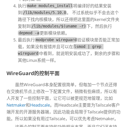
执行
将编译好的结果安装
make modules_install
到
。 不过系统似乎不会去这个
/lib/modules/5.10.0
路径下找内核模块，所以还得把这里面的kernel文件夹
复制到
下，然后执行
/lib/modules/$(uname -r)
更新模块依赖。
depmod -a
最后执行
验证模块是否能正常加
modprobe wireguard
载，如果没有报错并且可以在
lsmod | grep 
中看到，就说明安装成功了，剩余的步骤和
wireguard
其他Linux系统一样。
WireGuard的控制平面
虽然WireGuard本身配置很简单，但每加一个节点还得
在交换机节点上修改一下配置文件，稍微有些麻烦，所以有
人开发了一些控制平面，让它可以被更规范地管理，比如
Netmaker
和
Headscale
。而Headscale主要是为Tailscale客户
端开发的开源服务器端，因此功能会局限于Tailscale提供的功
能。所以如果没有用过Tailscale，可以优先考虑Netmaker。
这两个控制平面支持的功能相当丰富，而且它们还支持