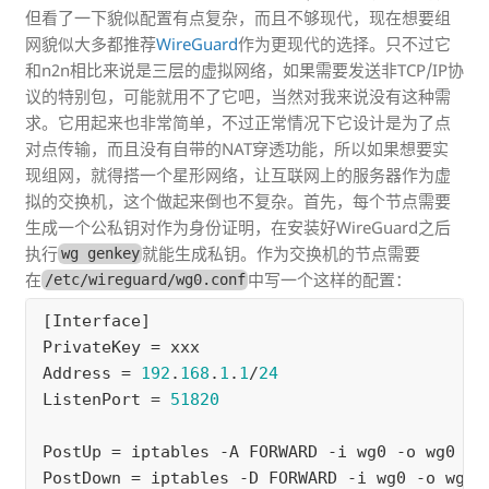
但看了一下貌似配置有点复杂，而且不够现代，现在想要组
网貌似大多都推荐
WireGuard
作为更现代的选择。只不过它
和n2n相比来说是三层的虚拟网络，如果需要发送非TCP/IP协
议的特别包，可能就用不了它吧，当然对我来说没有这种需
求。它用起来也非常简单，不过正常情况下它设计是为了点
对点传输，而且没有自带的NAT穿透功能，所以如果想要实
现组网，就得搭一个星形网络，让互联网上的服务器作为虚
拟的交换机，这个做起来倒也不复杂。首先，每个节点需要
生成一个公私钥对作为身份证明，在安装好WireGuard之后
执行
就能生成私钥。作为交换机的节点需要
wg genkey
在
中写一个这样的配置：
/etc/wireguard/wg0.conf
[
Interface
PrivateKey
 = 
xxx
Address
 = 
192
.
168
.
1
.
1
/
24
ListenPort
 = 
51820
PostUp
 = 
iptables
 -
A
FORWARD
 -
i
wg0
 -
o
wg0
 -
j
PostDown
 = 
iptables
 -
D
FORWARD
 -
i
wg0
 -
o
wg0
 