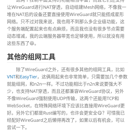
让WireGuard进行NAT穿透，自动组建Mesh网络，不像我一
堆在NAT后的设备还要直接使用WireGuard就只能搭成星形
网络。只不过对我来说，我也用不到那么多企业级功能，这
个服务端配置起来也有点麻烦，而且我也没有很多节点需要
动态增减，我的云端服务器带宽也足够使用，所以就没有用
这些东西了😆。
其他的组网工具
除了WireGuard之外，还有很多其他的组网工具，比如
VNT
和
EasyTier
，这俩用起来也非常简单，只需要加几个参数
就能组网，和n2n一样。不过功能相比于n2n来说要强大不
少，也支持NAT穿透，而且还都兼容WireGuard协议，另外
不像WireGuard强制使用UDP传输，这两个还能用TCP和
WebSocket，在特殊网络环境下应该比直接用WireGuard更
好。另外它们都是Rust编写的，也许会更安全😋？可惜我已
经配好WireGuard之后懒得再改了，如果以后有机会，可以
尝试一下。