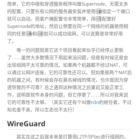
简单，它的中继和穿透服务程序叫做Supernode，无需太多
的配置，只要在有公网的服务器安装并使用
指定一个端口
-p
就可以启动。而客户端配置也非常简单，用
配置好
-l
Supernode的地址，然后让想要在同一个网络的机器使用相
同的任意
和
就可以成功组网，可以说算是非常好用
-k
-c
了。
唯一的问题就是它这个项目看起来似乎已经停止更新
了……虽然大多数情况下用起来没问题，但是有时候还是会
出现组网不太可靠的情况。如果两个机器都不经过NAT，可
以通过公网IP连接，它的可靠性还可以。但如果是两个NAT后
的机器之间，有时候会存在莫名掉线的情况，也许是因为穿
透导致的不可靠？总之遇到这种情况之后重启又能正常工
作，说明是软件本身的问题，但它停更了……所以对我来说
它的可靠性不太够。（其实它还有个叫做
n3n
的继任者，不过
知名度不高，所以生态也不太行）
WireGuard
其实在这之后我本来是打算用L2TP/IPSec进行组网的，