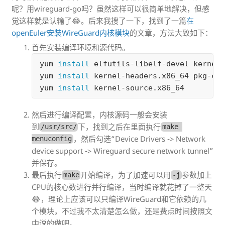
呢？用wireguard-go吗？虽然这样可以很简单地解决，但感
觉这样就是认输了😂。后来我搜了一下，找到了一篇
在
openEuler安装WireGuard内核模块
的文章，方法大致如下：
首先安装编译环境和源代码。
yum 
install 
elfutils-libelf-devel kernel-
yum 
install 
kernel-headers.x86_64 pkg-con
yum 
install 
然后进行编译配置，内核源码一般会安装
到
下，找到之后在里面执行
/usr/src/
make 
，然后勾选“Device Drivers -> Network
menuconfig
device support -> Wireguard secure network tunnel”
并保存。
最后执行
开始编译，为了加速可以用
参数加上
make
-j
CPU的核心数进行并行编译，当时编译就花掉了一整天
😂，理论上应该可以只编译WireGuard和它依赖的几
个模块，不过我不太清楚怎么做，还是费点时间按照文
中说的做吧。