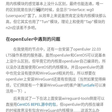
用内核模块的感觉基本上没什么区别，最终也能连通，唯一
的区别就是在执行
的时候，会显示“Interface: wg0
wg
(userspace)”罢了。从效率上来说虽然肯定没有内核模块那么
高，但它其实也用了“Tun”模块，理论上和使用“Tap”模块的
n2n应该差不多吧。
在openEuler中遇到的问题
在我使用的节点中，还有一台安装了openEuler 22.03
LTS操作系统的服务器，虽然openEuler和CentOS可以说基本
上没什么区别，但毕竟它的内核是openEuler自己编译的，所
以没办法直接使用CentOS的内核模块。并且openEuler的源
中也完全没有提供和WireGuard相关的包，所以想要在
openEuler上安装WireGuard还是有些挑战（当然如果觉得麻
烦，它们倒是有一个兼容WireGuard的客户端
TunSafe
可以凑
活用一下）。
后来我试了一下在这上面安装wireguard-tools倒是可以
直接用
CentOS 8EPEL源中的包
，但openEuler的内核在编译
的时候故意没有包含WireGuard内核模块……这该怎么办