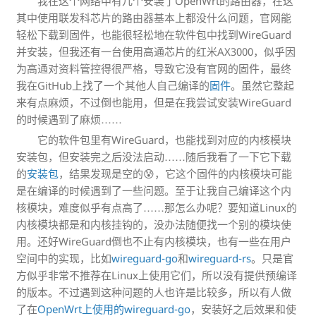
我在这个网络中有几个安装了OpenWrt的路由器，在这
其中使用联发科芯片的路由器基本上都没什么问题，官网能
轻松下载到固件，也能很轻松地在软件包中找到WireGuard
并安装，但我还有一台使用高通芯片的红米AX3000，似乎因
为高通对资料管控得很严格，导致它没有官网的固件，最终
我在GitHub上找了一个其他人自己编译的
固件
。虽然它整起
来有点麻烦，不过倒也能用，但是在我尝试安装WireGuard
的时候遇到了麻烦……
它的软件包里有WireGuard，也能找到对应的内核模块
安装包，但安装完之后没法启动……随后我看了一下它下载
的
安装包
，结果发现是空的😰，它这个固件的内核模块可能
是在编译的时候遇到了一些问题。至于让我自己编译这个内
核模块，难度似乎有点高了……那怎么办呢？要知道Linux的
内核模块都是和内核挂钩的，没办法随便找一个别的模块使
用。还好WireGuard倒也不止有内核模块，也有一些在用户
空间中的实现，比如
wireguard-go
和
wireguard-rs
。只是官
方似乎非常不推荐在Linux上使用它们，所以没有提供预编译
的版本。不过遇到这种问题的人也许是比较多，所以有人做
了在
OpenWrt上使用的wireguard-go
，安装好之后效果和使