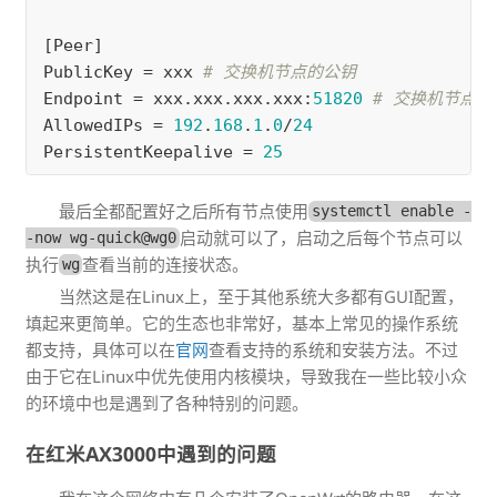
[
Peer
PublicKey
 = 
xxx
Endpoint
 = 
xxx
.
xxx
.
xxx
.
xxx
:
51820
AllowedIPs
 = 
192
.
168
.
1
.
0
/
24
PersistentKeepalive
 = 
25
最后全都配置好之后所有节点使用
systemctl enable -
启动就可以了，启动之后每个节点可以
-now wg-quick@wg0
执行
查看当前的连接状态。
wg
当然这是在Linux上，至于其他系统大多都有GUI配置，
填起来更简单。它的生态也非常好，基本上常见的操作系统
都支持，具体可以在
官网
查看支持的系统和安装方法。不过
由于它在Linux中优先使用内核模块，导致我在一些比较小众
的环境中也是遇到了各种特别的问题。
在红米AX3000中遇到的问题